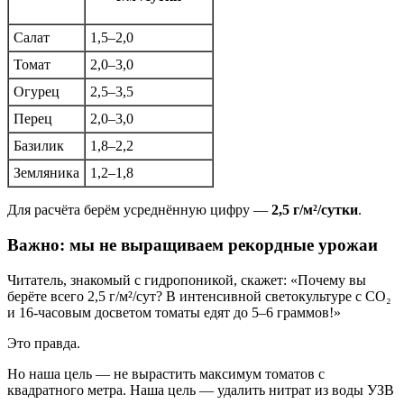
Салат
1,5–2,0
Томат
2,0–3,0
Огурец
2,5–3,5
Перец
2,0–3,0
Базилик
1,8–2,2
Земляника
1,2–1,8
Для расчёта берём усреднённую цифру —
2,5 г/м²/сутки
.
Важно: мы не выращиваем рекордные урожаи
Читатель, знакомый с гидропоникой, скажет: «Почему вы
берёте всего 2,5 г/м²/сут? В интенсивной светокультуре с CO₂
и 16-часовым досветом томаты едят до 5–6 граммов!»
Это правда.
Но наша цель — не вырастить максимум томатов с
квадратного метра. Наша цель — удалить нитрат из воды УЗВ