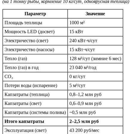
(на 1 тонну рыбы, кормление 10 кг/сут, одноярусная теплица)
Параметр
Значение
Площадь теплицы
1000 м²
Мощность LED (досвет)
15 кВт
Электричество (свет)
240 кВт·ч/сут
Электричество (насосы)
15 кВт·ч/сут
Тепло (газ)
128 м³/сут (зимние 6 мес)
Тепло (газ) в год
23 040 м³/год
CO₂
0 кг/сут
Потери воды (испарение)
5 м³/сут
Капзатраты (теплица)
0,8–1,2 млн руб
Капзатраты (свет)
0,6–0,9 млн руб
Капзатраты (системы полива)
~0,5 млн руб
Итого капзатраты
2–2,5 млн руб
Эксплуатация (свет)
43 200 руб/мес