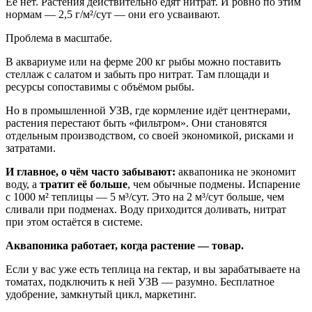
Её нет. Растения действительно едят нитрат. И ровно по этим
нормам — 2,5 г/м²/сут — они его усваивают.
Проблема в масштабе.
В аквариуме или на ферме 200 кг рыбы можно поставить
стеллаж с салатом и забыть про нитрат. Там площади и
ресурсы сопоставимы с объёмом рыбы.
Но в промышленной УЗВ, где кормление идёт центнерами,
растения перестают быть «фильтром». Они становятся
отдельным производством, со своей экономикой, рисками и
затратами.
И главное, о чём часто забывают:
аквапоника не экономит
воду, а
тратит её больше
, чем обычные подмены. Испарение
с 1000 м² теплицы — 5 м³/сут. Это на 2 м³/сут больше, чем
сливали при подменах. Воду приходится доливать, нитрат
при этом остаётся в системе.
Аквапоника работает, когда растение — товар.
Если у вас уже есть теплица на гектар, и вы зарабатываете на
томатах, подключить к ней УЗВ — разумно. Бесплатное
удобрение, замкнутый цикл, маркетинг.