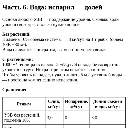
Часть 6. Вода: испарил — долей
Основа любого УЗВ — поддержание уровня. Сколько воды
ушло из контура, столько нужно долить.
Без растений:
Подмена 10% объёма системы —
3 м³/сут
на 1 т рыбы (объём
УЗВ ~30 м³).
Вода сливается с нитратом, взамен поступает свежая.
С растениями:
1000 м² теплицы испаряют
5 м³/сут
. Эта вода безвозвратно
уходит в воздух. Нитрат при этом остаётся в системе.
Чтобы уровень не падал, нужно долить 5 м³/сут свежей воды
— просто на компенсацию испарения.
Сравнение:
Слив,
Испарение,
Долив свежей
Режим
м³/сут
м³/сут
воды, м³/сут
УЗВ без растений,
3,0
0
3,0
подмена 10%