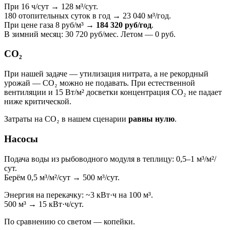
При 16 ч/сут → 128 м³/сут.
180 отопительных суток в год → 23 040 м³/год.
При цене газа 8 руб/м³ →
184 320 руб/год
.
В зимний месяц: 30 720 руб/мес. Летом — 0 руб.
CO₂
При нашей задаче — утилизация нитрата, а не рекордный
урожай — CO₂ можно не подавать. При естественной
вентиляции и 15 Вт/м² досветки концентрация CO₂ не падает
ниже критической.
Затраты на CO₂ в нашем сценарии
равны нулю
.
Насосы
Подача воды из рыбоводного модуля в теплицу: 0,5–1 м³/м²/
сут.
Берём 0,5 м³/м²/сут → 500 м³/сут.
Энергия на перекачку: ~3 кВт·ч на 100 м³.
500 м³ → 15 кВт·ч/сут.
По сравнению со светом — копейки.