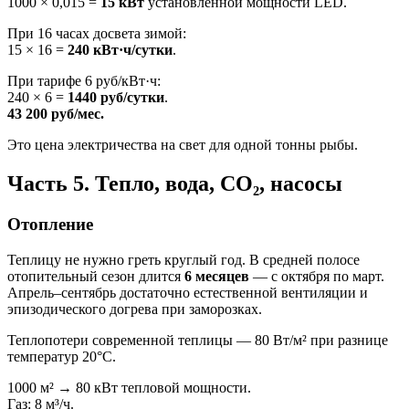
1000 × 0,015 =
15 кВт
установленной мощности LED.
При 16 часах досвета зимой:
15 × 16 =
240 кВт·ч/сутки
.
При тарифе 6 руб/кВт·ч:
240 × 6 =
1440 руб/сутки
.
43 200 руб/мес.
Это цена электричества на свет для одной тонны рыбы.
Часть 5. Тепло, вода, CO₂, насосы
Отопление
Теплицу не нужно греть круглый год. В средней полосе
отопительный сезон длится
6 месяцев
— с октября по март.
Апрель–сентябрь достаточно естественной вентиляции и
эпизодического догрева при заморозках.
Теплопотери современной теплицы — 80 Вт/м² при разнице
температур 20°С.
1000 м² → 80 кВт тепловой мощности.
Газ: 8 м³/ч.