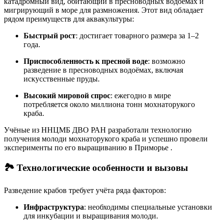
катадромный вид, обитающий в пресноводных водоёмах и
мигрирующий в море для размножения.
Этот вид обладает
рядом преимуществ для аквакультуры:
Быстрый рост
:
достигает товарного размера за 1–2
года.
Приспособленность к пресной воде
:
возможно
разведение в пресноводных водоёмах, включая
искусственные пруды.
Высокий мировой спрос
:
ежегодно в мире
потребляется около миллиона тонн мохнаторукого
краба
.​
Учёные из ННЦМБ ДВО РАН разработали технологию
получения молоди мохнаторукого краба и успешно провели
эксперименты по его выращиванию в Приморье
.​
🏞️ Технологические особенности и вызовы
Разведение крабов требует учёта ряда факторов:
Инфраструктура
:
необходимы специальные установки
для инкубации и выращивания молоди.